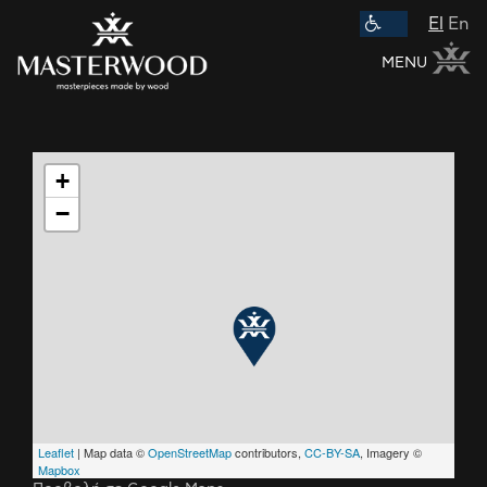
El
En
MENU
+
−
Leaflet
| Map data ©
OpenStreetMap
contributors,
CC-BY-SA
, Imagery ©
Mapbox