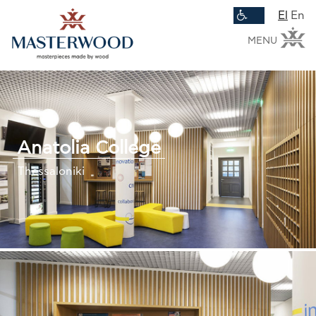
El
En
MENU
Anatolia College
Thessaloniki