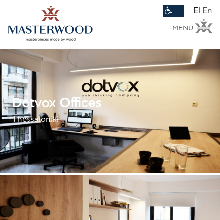
El
En
MENU
Dotvox Offices
Thessaloniki